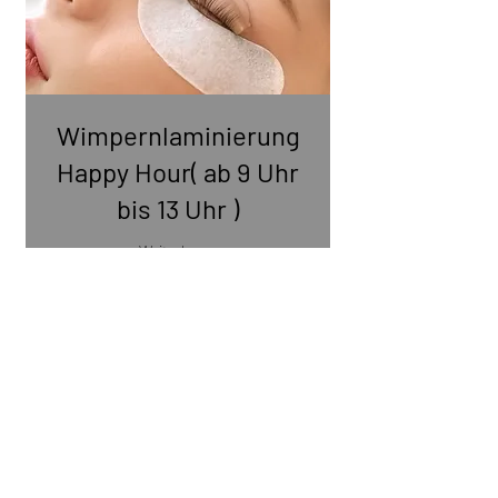
Wimpernlaminierung
Happy Hour( ab 9 Uhr
bis 13 Uhr )
Weiterlesen
45 Min.
40
40 €
Euro
Buchen