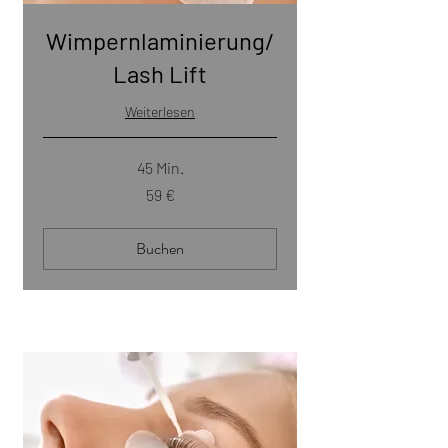
Wimpernlaminierung/
Lash Lift
Weiterlesen
45 Min.
59
59 €
Euro
Buchen