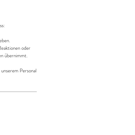
ss:
eben.
 Reaktionen oder
en übernimmt.
t unserem Personal