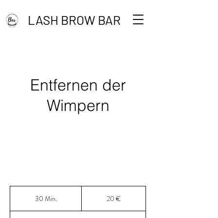
LASH BROW BAR
Entfernen der
Wimpern
20
Euro
30 Min.
3
20 €
0
M