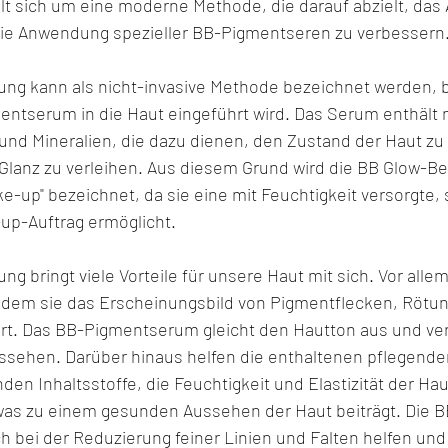
elt sich um eine moderne Methode, die darauf abzielt, das
die Anwendung spezieller BB-Pigmentseren zu verbessern
ng kann als nicht-invasive Methode bezeichnet werden, be
ntserum in die Haut eingeführt wird. Das Serum enthält n
 und Mineralien, die dazu dienen, den Zustand der Haut zu
 Glanz zu verleihen. Aus diesem Grund wird die BB Glow-Be
-up" bezeichnet, da sie eine mit Feuchtigkeit versorgte, 
up-Auftrag ermöglicht.
g bringt viele Vorteile für unsere Haut mit sich. Vor allem
indem sie das Erscheinungsbild von Pigmentflecken, Rötu
rt. Das BB-Pigmentserum gleicht den Hautton aus und verl
ssehen. Darüber hinaus helfen die enthaltenen pflegende
en Inhaltsstoffe, die Feuchtigkeit und Elastizität der Hau
was zu einem gesunden Aussehen der Haut beiträgt. Die B
 bei der Reduzierung feiner Linien und Falten helfen und 