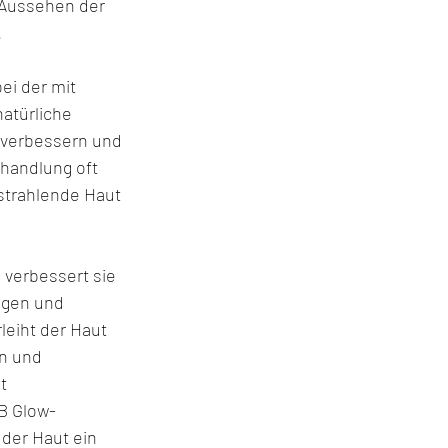
 Aussehen der 
.
i der mit 
atürliche 
 verbessern und 
handlung oft 
strahlende Haut 
 verbessert sie 
ngen und 
eiht der Haut 
n und 
t 
B Glow-
der Haut ein 