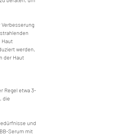
 zu beraten, um 
 Verbesserung 
 strahlenden 
 Haut 
duziert werden. 
n der Haut 
er Regel etwa 3-
 die 
Bedürfnisse und 
 BB-Serum mit 