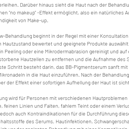
rleihen. Darüber hinaus sieht die Haut nach der Behandlu
nen "no makeup" -Effekt ermöglicht, also ein natürliches 
ndigkeit von Make-up.
w-Behandlung beginnt in der Regel mit einer Konsultation 
n Hautzustand bewertet und geeignete Produkte auswählt
ein Peeling oder eine Mikrodermabrasion gereinigt und auf
storbene Hautzellen zu entfernen und die Aufnahme des 
hste Schritt besteht darin, das BB-Pigmentserum sanft mit
 Mikronadeln in die Haut einzuführen. Nach der Behandlung
ber der Effekt einer sofortigen Aufhellung der Haut ist sich
ung wird für Personen mit verschiedenen Hautproblemen 
 feinen Linien und Falten, fahlem Teint oder einem Verlu
 jedoch auch Kontraindikationen für die Durchführung dies
nhaltsstoffe des Serums, Hautinfektionen, Schwangerschaft 