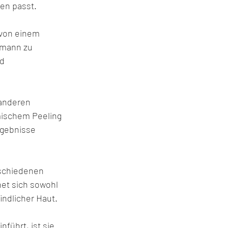
en passt.
 von einem 
hmann zu 
d 
anderen 
ischem Peeling 
gebnisse 
schiedenen 
et sich sowohl 
indlicher Haut.
führt, ist sie 