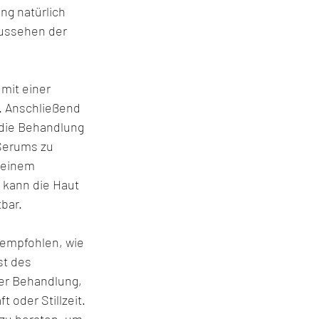
ng natürlich 
Aussehen der 
mit einer 
. Anschließend 
 die Behandlung 
Serums zu 
 einem 
 kann die Haut 
tbar.
empfohlen, wie 
st des 
er Behandlung, 
oder Stillzeit. 