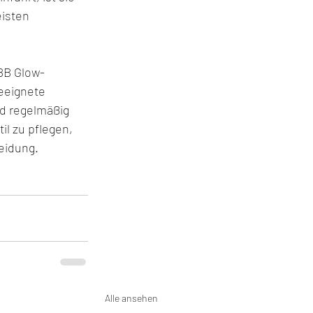
isten 
BB Glow-
eeignete 
d regelmäßig 
l zu pflegen, 
eidung.
Alle ansehen