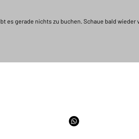
ibt es gerade nichts zu buchen. Schaue bald wieder 
T: 0 676 526 41 74
@:
lashbrowbarartist@gmail.com