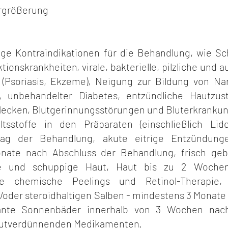
ergrößerung
nige Kontraindikationen für die Behandlung, wie S
fektionskrankheiten, virale, bakterielle, pilzliche un
(Psoriasis, Ekzeme), Neigung zur Bildung von Na
, unbehandelter Diabetes, entzündliche Hautzus
ecken, Blutgerinnungsstörungen und Bluterkrankun
ltsstoffe in den Präparaten (einschließlich Lido
ag der Behandlung, akute eitrige Entzündung
nate nach Abschluss der Behandlung, frisch geb
zte und schuppige Haut, Haut bis zu 2 Woche
e chemische Peelings und Retinol-Therapie
der steroidhaltigen Salben - mindestens 3 Monate
ante Sonnenbäder innerhalb von 3 Wochen nac
lutverdünnenden Medikamenten.