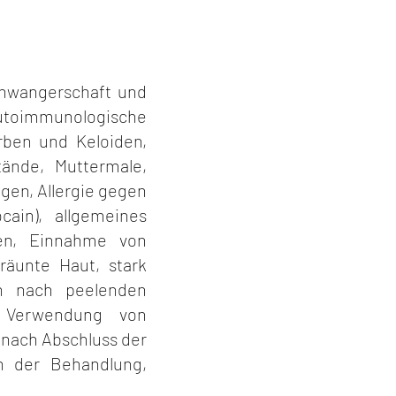
chwangerschaft und
d autoimmunologische
rben und Keloiden,
tände, Muttermale,
gen, Allergie gegen
cain), allgemeines
en, Einnahme von
räunte Haut, stark
n nach peelenden
, Verwendung von
 nach Abschluss der
h der Behandlung,