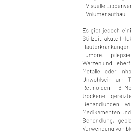
- Visuelle Lippenv
- Volumenaufbau
Es gibt jedoch ei
Stillzeit, akute In
Hauterkrankungen 
Tumore, Epilepsie
Warzen und Leberfl
Metalle oder Inha
Unwohlsein am T
Retinoiden - 6 Mo
trockene, gerei
Behandlungen wi
Medikamenten und/o
Behandlung, gepl
Verwendung von b